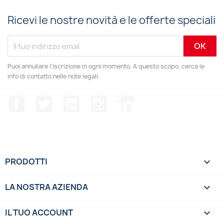
Ricevi le nostre novità e le offerte speciali
Puoi annullare l'iscrizione in ogni momento. A questo scopo, cerca le
info di contatto nelle note legali.
Facebook
Twitter
YouTube
Instagram
LinkedIn
PRODOTTI

LA NOSTRA AZIENDA

IL TUO ACCOUNT
