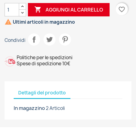

favorite_border
AGGIUNGI AL CARRELLO

Ultimi articoli in magazzino
Condividi
Politiche per le spedizioni
Spese di spedizione 10€
Dettagli del prodotto
In magazzino
2 Articoli