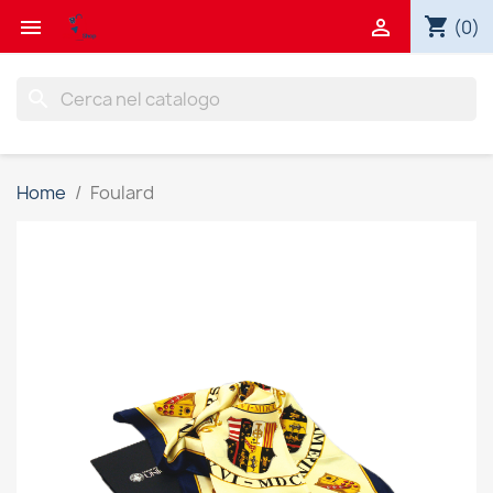
shopping_cart


(0)
search
Home
Foulard