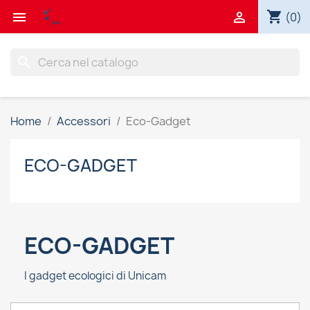
shopping_cart


(0)
search
Home
Accessori
Eco-Gadget
ECO-GADGET
ECO-GADGET
I gadget ecologici di Unicam