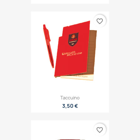
favorite_border
Taccuino
3,50 €
favorite_border