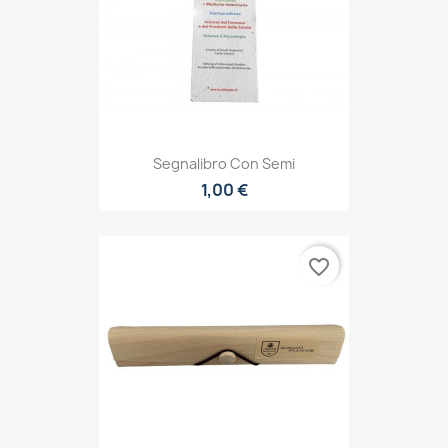
Segnalibro Con Semi
1,00 €
favorite_border