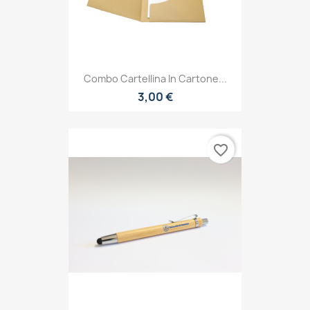
Combo Cartellina In Cartone...
3,00 €
favorite_border