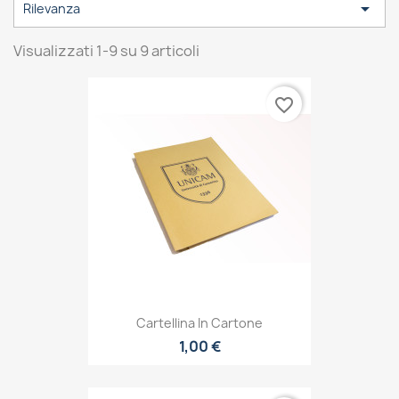

Rilevanza
Visualizzati 1-9 su 9 articoli
favorite_border
Cartellina In Cartone
1,00 €