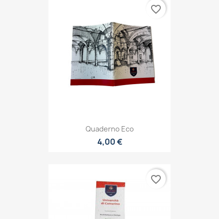
favorite_border
Quaderno Eco
4,00 €
favorite_border