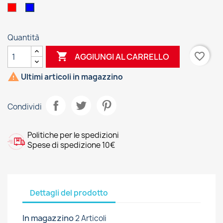
Rosso
Blu
Quantità

favorite_border
AGGIUNGI AL CARRELLO

Ultimi articoli in magazzino
Condividi
Politiche per le spedizioni
Spese di spedizione 10€
Dettagli del prodotto
In magazzino
2 Articoli