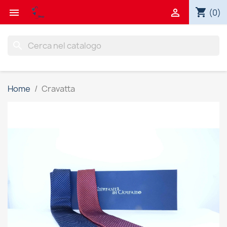
shopping_cart


(0)
search
Home
Cravatta