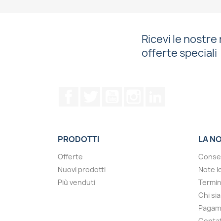
Ricevi le nostre 
offerte speciali
Facebook
Twitter
YouTube
Instagram
LinkedIn
PRODOTTI
LA N
Offerte
Conse
Nuovi prodotti
Note le
Più venduti
Termin
Chi si
Pagam
Contat